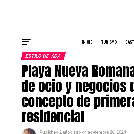
INICIO
TURISMO
GAS
ESTILO DE VIDA
Playa Nueva Romana
de ocio y negocios 
concepto de primera
residencial
Published
2 años ago
on
noviembre 26, 2024