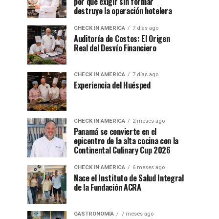
por qué exigir sin formar
destruye la operación hotelera
CHECK IN AMERICA
7 días ago
Auditoría de Costos: El Origen
Real del Desvío Financiero
CHECK IN AMERICA
7 días ago
Experiencia del Huésped
CHECK IN AMERICA
2 meses ago
Panamá se convierte en el
epicentro de la alta cocina con la
Continental Culinary Cup 2026
CHECK IN AMERICA
6 meses ago
Nace el Instituto de Salud Integral
de la Fundación ACRA
GASTRONOMÍA
7 meses ago