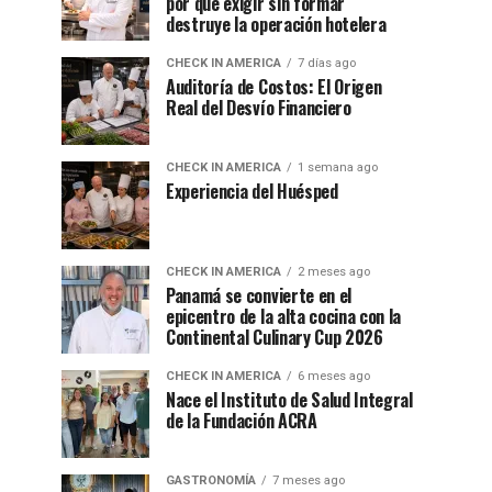
por qué exigir sin formar
destruye la operación hotelera
CHECK IN AMERICA
7 días ago
Auditoría de Costos: El Origen
Real del Desvío Financiero
CHECK IN AMERICA
1 semana ago
Experiencia del Huésped
CHECK IN AMERICA
2 meses ago
Panamá se convierte en el
epicentro de la alta cocina con la
Continental Culinary Cup 2026
CHECK IN AMERICA
6 meses ago
Nace el Instituto de Salud Integral
de la Fundación ACRA
GASTRONOMÍA
7 meses ago