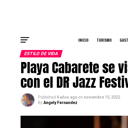
INICIO
TURISMO
GAS
ESTILO DE VIDA
Playa Cabarete se v
con el DR Jazz Festi
Published
4 años ago
on
noviembre 15, 2022
By
Angely Fernandez