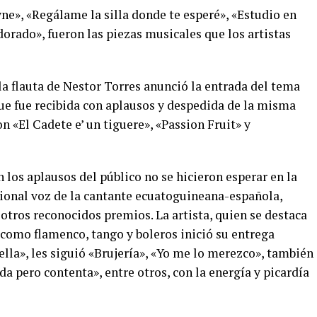
ne», «Regálame la silla donde te esperé», «Estudio en
dorado», fueron las piezas musicales que los artistas
a flauta de Nestor Torres anunció la entrada del tema
que fue recibida con aplausos y despedida de la misma
n «El Cadete e’ un tiguere», «Passion Fruit» y
 los aplausos del público no se hicieron esperar en la
cional voz de la cantante ecuatoguineana-española,
tros reconocidos premios. La artista, quien se destaca
 como flamenco, tango y boleros inició su entrega
lla», les siguió «Brujería», «Yo me lo merezco», también
 pero contenta», entre otros, con la energía y picardía