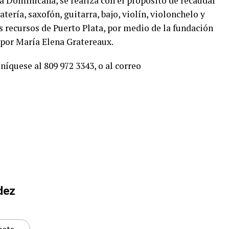
a Dominicana, se realiza con el propósito de recaudar
tería, saxofón, guitarra, bajo, violín, violonchelo y
s recursos de Puerto Plata, por medio de la fundación
a por María Elena Gratereaux.
níquese al
809 972 3343
, o al correo
dez