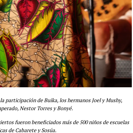
la participación de Buika, los hermanos Joel y Mushy,
perado, Nestor Torres y Bonyé.
ciertos fueron beneficiados más de 500 niños de escuelas
cas de Cabarete y Sosúa.