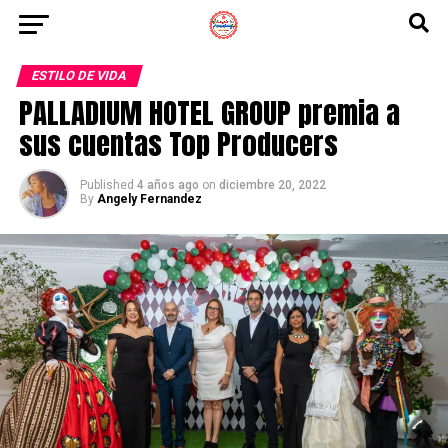
ESTILO DE VIDA
PALLADIUM HOTEL GROUP premia a
sus cuentas Top Producers
Published
4 años ago
on
diciembre 20, 2022
By
Angely Fernandez