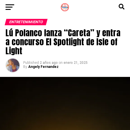
ENTRETENIMIENTO
Lú Polanco lanza “Careta” y entra
a concurso El Spotlight de Isle of
Light
Published
2 años ago
on
enero 21, 2025
By
Angely Fernandez