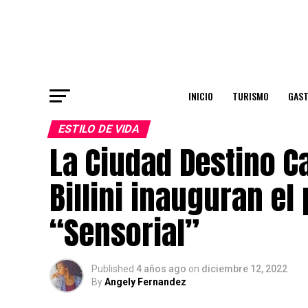
INICIO
TURISMO
GAS
ESTILO DE VIDA
La Ciudad Destino C
Billini inauguran el
“Sensorial”
Published
4 años ago
on
diciembre 12, 2022
By
Angely Fernandez