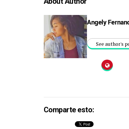
About Author
Angely Fernan
See author's p
Comparte esto: