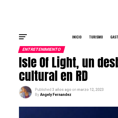
INICIO
TURISMO
GAS
ENTRETENIMIENTO
Isle Of Light, un de
cultural en RD
Published
3 años ago
on
marzo 12, 2023
By
Angely Fernandez