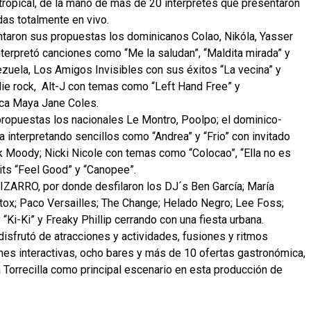
y tropical, de la mano de más de 20 intérpretes que presentaron
as totalmente en vivo.
taron sus propuestas los dominicanos Colao, Nikóla, Yasser
interpretó canciones como “Me la saludan”, “Maldita mirada” y
uela, Los Amigos Invisibles con sus éxitos “La vecina” y
indie rock, Alt-J con temas como “Left Hand Free” y
nica Maya Jane Coles.
ropuestas los nacionales Le Montro, Poolpo; el dominico-
a interpretando sencillos como “Andrea” y “Frio” con invitado
k Moody; Nicki Nicole con temas como “Colocao”, “Ella no es
hits “Feel Good” y “Canopee”.
IZARRO, por donde desfilaron los DJ´s Ben García; María
tox; Paco Versailles; The Change; Helado Negro; Lee Foss;
Ki-Ki” y Freaky Phillip cerrando con una fiesta urbana.
isfrutó de atracciones y actividades, fusiones y ritmos
ones interactivas, ocho bares y más de 10 ofertas gastronómica,
 Torrecilla como principal escenario en esta producción de