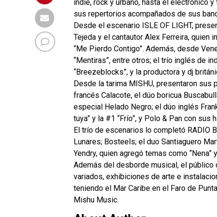
indie, rock y urbano, hasta el electrónico 
sus repertorios acompañados de sus band
Desde el escenario ISLE OF LIGHT, presen
Tejeda y el cantautor Alex Ferreira, quien 
“Me Pierdo Contigo”. Además, desde Venez
“Mentiras”, entre otros; el trío inglés de 
“Breezeblocks”, y la productora y dj britá
Desde la tarima MISHU, presentaron sus p
francés Calacote, el dúo boricua Buscabull
especial Helado Negro; el dúo inglés Fran
tuya” y la #1 “Frío”, y Polo & Pan con sus 
El trío de escenarios lo completó RADIO B
Lunares; Bosteels; el duo Santiaguero Mar
Yendry, quien agregó temas como “Nena” y “
Además del desborde musical, el público d
variados, exhibiciones de arte e instalaci
teniendo el Mar Caribe en el Faro de Punta
Mishu Music.