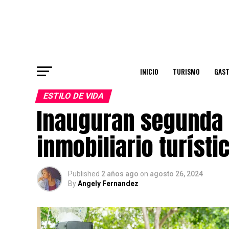
INICIO
TURISMO
GAS
ESTILO DE VIDA
Inauguran segunda 
inmobiliario turísti
Published
2 años ago
on
agosto 26, 2024
By
Angely Fernandez