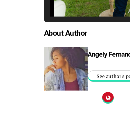
Á
About Author
Angely Fernan
See author's p