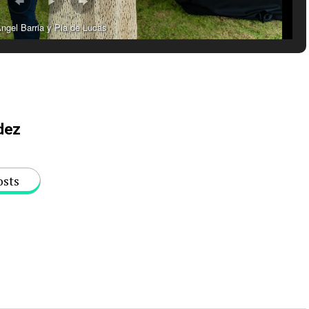
ngel Barria y Pia de Lucas
dez
osts