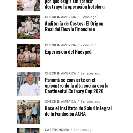
por qué exigir sin formar
destruye la operación hotelera
CHECK IN AMERICA
6 días ago
Auditoría de Costos: El Origen
Real del Desvío Financiero
CHECK IN AMERICA
7 días ago
Experiencia del Huésped
CHECK IN AMERICA
2 meses ago
Panamá se convierte en el
epicentro de la alta cocina con la
Continental Culinary Cup 2026
CHECK IN AMERICA
6 meses ago
Nace el Instituto de Salud Integral
de la Fundación ACRA
GASTRONOMÍA
7 meses ago