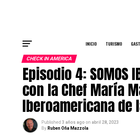
INICIO
TURISMO
GAS
CHECK IN AMERICA
Episodio 4: SOMOS 
con la Chef María 
Iberoamericana de l
Published
3 años ago
on
abril 28, 2023
By
Ruben Oña Mazzola