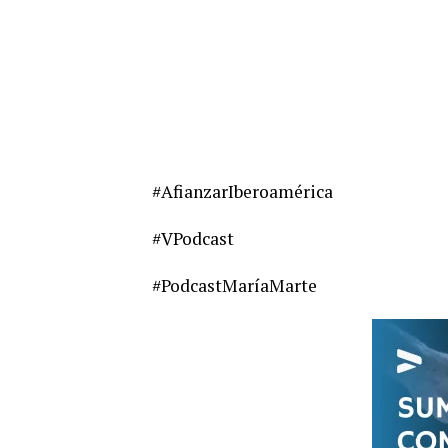
#AfianzarIberoamérica
#VPodcast
#PodcastMaríaMarte