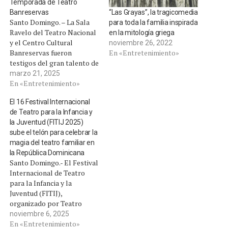
Temporada de Teatro
Banreservas
“Las Grayas”, la tragicomedia
Santo Domingo. – La Sala
para toda la familia inspirada
Ravelo del Teatro Nacional
en la mitología griega
y el Centro Cultural
noviembre 26, 2022
Banreservas fueron
En «Entretenimiento»
testigos del gran talento de
actores, productores y
marzo 21, 2025
teatristas con que cuenta la
En «Entretenimiento»
República Dominicana, con
El 16 Festival Internacional
las puestas en escena del
de Teatro para la Infancia y
estreno de La Cuarta
la Juventud (FITIJ 2025)
Temporada de
sube el telón para celebrar la
Teatro Banreservas, con las
magia del teatro familiar en
obras “Romeo y Julieta” y…
la República Dominicana
Santo Domingo.- El Festival
Internacional de Teatro
para la Infancia y la
Juventud (FITIJ),
organizado por Teatro
Cúcara-Mácara, celebra su
noviembre 6, 2025
16.ª edición, reafirmando su
En «Entretenimiento»