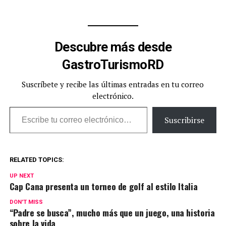
misión de acercar el arte
escénico a los públicos más
jóvenes y de continuar
fortaleciendo el disfrute y
Descubre más desde
apreciación del teatro, con
funciones desde el pasado
GastroTurismoRD
4…
Suscríbete y recibe las últimas entradas en tu correo
electrónico.
Escribe tu correo electrónico…
Suscribirse
RELATED TOPICS:
UP NEXT
Cap Cana presenta un torneo de golf al estilo Italia
DON'T MISS
“Padre se busca”, mucho más que un juego, una historia
sobre la vida