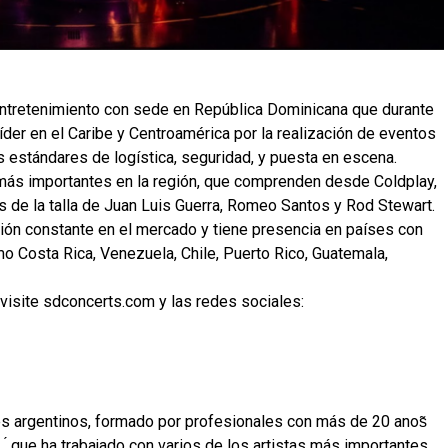
ntretenimiento con sede en República Dominicana que durante
er en el Caribe y Centroamérica por la realización de eventos
os estándares de logística, seguridad, y puesta en escena.
más importantes en la región, que comprenden desde Coldplay,
as de la talla de Juan Luis Guerra, Romeo Santos y Rod Stewart.
ión constante en el mercado y tiene presencia en países con
 Costa Rica, Venezuela, Chile, Puerto Rico, Guatemala,
visite sdconcerts.com y las redes sociales:
les argentinos, formado por profesionales con más de 20 anos̃
, ́ que ha trabajado con varios de los artistas más importantes