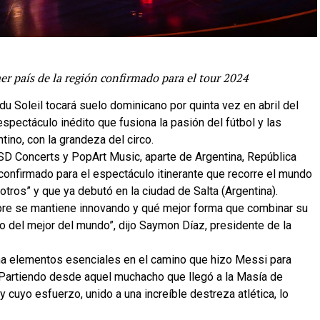
mer país de la región confirmado para el tour 2024
u Soleil tocará suelo dominicano por quinta vez en abril del
spectáculo inédito que fusiona la pasión del fútbol y las
ino, con la grandeza del circo.
SD Concerts y PopArt Music, aparte de Argentina, República
 confirmado para el espectáculo itinerante que recorre el mundo
tros” y que ya debutó en la ciudad de Salta (Argentina).
mpre se mantiene innovando y qué mejor forma que combinar su
ivo del mejor del mundo”, dijo Saymon Díaz, presidente de la
ma elementos esenciales en el camino que hizo Messi para
o. Partiendo desde aquel muchacho que llegó a la Masía de
cuyo esfuerzo, unido a una increíble destreza atlética, lo