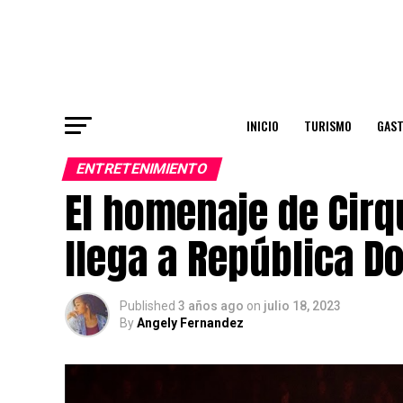
INICIO
TURISMO
GAS
ENTRETENIMIENTO
El homenaje de Cirq
llega a República D
Published
3 años ago
on
julio 18, 2023
By
Angely Fernandez