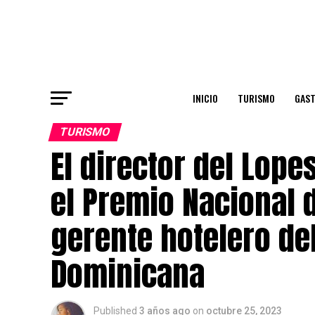
INICIO
TURISMO
GAS
TURISMO
El director del Lop
el Premio Nacional
gerente hotelero de
Dominicana
Published
3 años ago
on
octubre 25, 2023