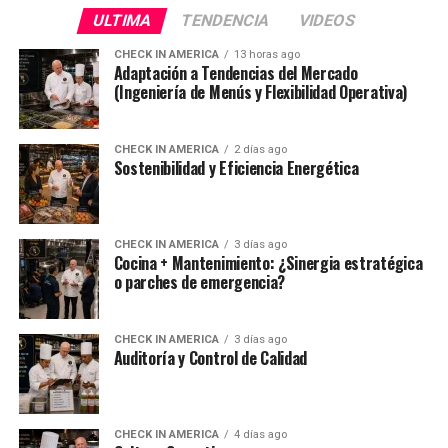
ULTIMA
TENDENCIA
VIDEOS
CHECK IN AMERICA
13 horas ago
Adaptación a Tendencias del Mercado
(Ingeniería de Menús y Flexibilidad Operativa)
CHECK IN AMERICA
2 días ago
Sostenibilidad y Eficiencia Energética
CHECK IN AMERICA
3 días ago
Cocina + Mantenimiento: ¿Sinergia estratégica
o parches de emergencia?
CHECK IN AMERICA
3 días ago
Auditoría y Control de Calidad
CHECK IN AMERICA
4 días ago