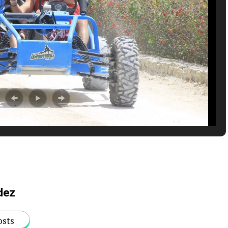
dez
osts