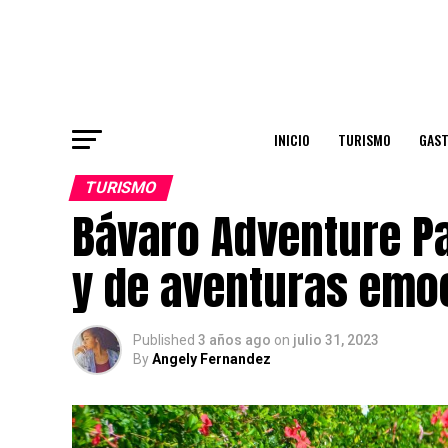
INICIO
TURISMO
GAS
TURISMO
Bávaro Adventure P
y de aventuras emo
Published
3 años ago
on
julio 31, 2023
By
Angely Fernandez