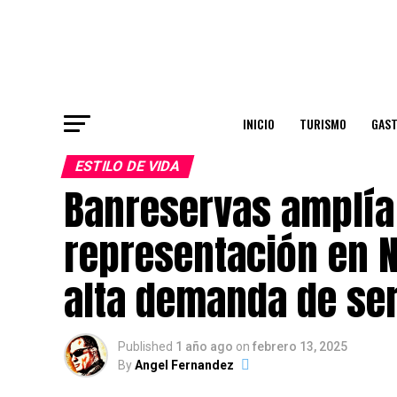
INICIO
TURISMO
GAS
ESTILO DE VIDA
Banreservas amplía 
representación en 
alta demanda de ser
Published
1 año ago
on
febrero 13, 2025
By
Angel Fernandez