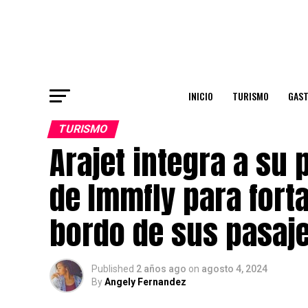
INICIO
TURISMO
GAS
TURISMO
Arajet integra a su 
de Immfly para forta
bordo de sus pasaj
Published
2 años ago
on
agosto 4, 2024
By
Angely Fernandez