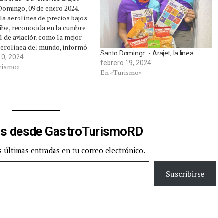
Domingo, 09 de enero 2024.
 la aerolínea de precios bajos
ibe, reconocida en la cumbre
 de aviación como la mejor
aerolínea del mundo, informó
Santo Domingo. - Arajet, la línea…
és de un comunicado de prensa
10, 2024
febrero 19, 2024
ta en circulación de la
rismo»
En «Turismo»
 edición de la revista a bordo
xiones…
s desde GastroTurismoRD
s últimas entradas en tu correo electrónico.
Suscribirse