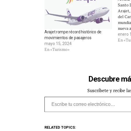
Santo 
Arajet,
del Car
mundial
nueva 
Arajet rompe récord histórico de
a trav
enero 
movimientos de pasajeros
la pues
En «Tu
mayo 15, 2024
primera
En «Turismo»
“Cone
Descubre má
Suscríbete y recibe la
Escribe tu correo electrónico…
RELATED TOPICS: