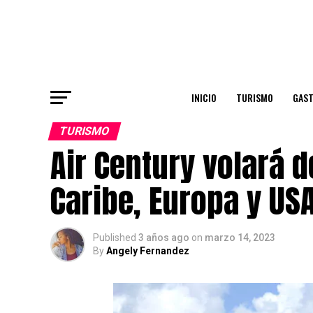
INICIO
TURISMO
GAS
TURISMO
Air Century volará d
Caribe, Europa y US
Published
3 años ago
on
marzo 14, 2023
By
Angely Fernandez