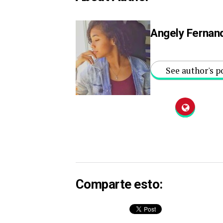
Angely Fernan
See author's p
Comparte esto: