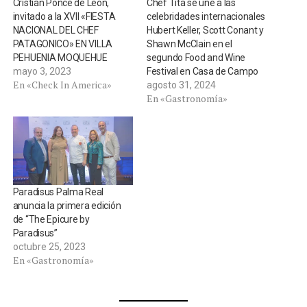
Cristian Ponce de León,
Chef Tita se une a las
invitado a la XVII «FIESTA
celebridades internacionales
NACIONAL DEL CHEF
Hubert Keller, Scott Conant y
PATAGONICO» EN VILLA
Shawn McClain en el
PEHUENIA MOQUEHUE
segundo Food and Wine
mayo 3, 2023
Festival en Casa de Campo
En «Check In America»
agosto 31, 2024
En «Gastronomía»
Paradisus Palma Real
anuncia la primera edición
de “The Epicure by
Paradisus”
octubre 25, 2023
En «Gastronomía»