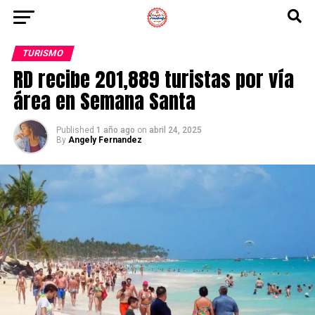
TURISMO
RD recibe 201,889 turistas por vía
área en Semana Santa
Published
1 año ago
on
abril 24, 2025
By
Angely Fernandez