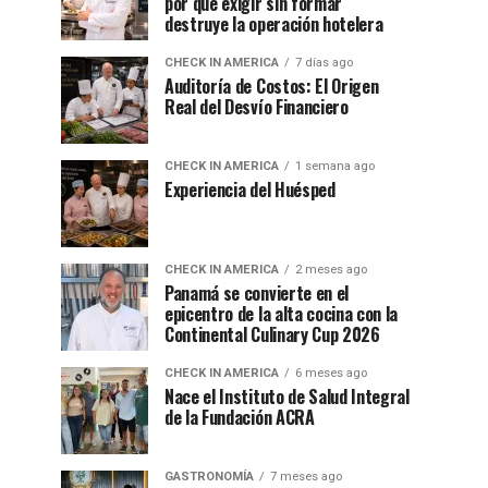
por qué exigir sin formar
destruye la operación hotelera
CHECK IN AMERICA
7 días ago
Auditoría de Costos: El Origen
Real del Desvío Financiero
CHECK IN AMERICA
1 semana ago
Experiencia del Huésped
CHECK IN AMERICA
2 meses ago
Panamá se convierte en el
epicentro de la alta cocina con la
Continental Culinary Cup 2026
CHECK IN AMERICA
6 meses ago
Nace el Instituto de Salud Integral
de la Fundación ACRA
GASTRONOMÍA
7 meses ago