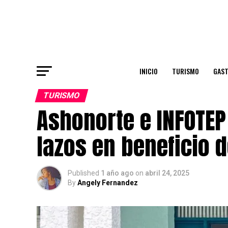
INICIO
TURISMO
GAS
TURISMO
Ashonorte e INFOTEP
lazos en beneficio 
Published
1 año ago
on
abril 24, 2025
By
Angely Fernandez