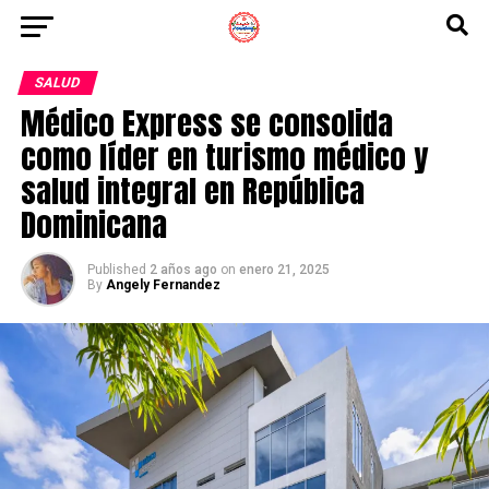
SALUD
Médico Express se consolida
como líder en turismo médico y
salud integral en República
Dominicana
Published
2 años ago
on
enero 21, 2025
By
Angely Fernandez