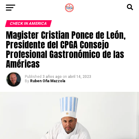
CHECK IN AMERICA
Magister Cristian Ponce de León,
Presidente del CPGA Consejo
Profesional Gastronómico de las
Américas
Published
3 años ago
on
abril 14, 2023
By
Ruben Oña Mazzola