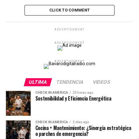
CLICK TO COMMENT
ADVERTISEMENT
ADVERTISEMENT
ADVERTISEMENT
ULTIMA
TENDENCIA
VIDEOS
CHECK IN AMERICA
23 horas ago
Sostenibilidad y Eficiencia Energética
CHECK IN AMERICA
2 días ago
Cocina + Mantenimiento: ¿Sinergia estratégica
o parches de emergencia?