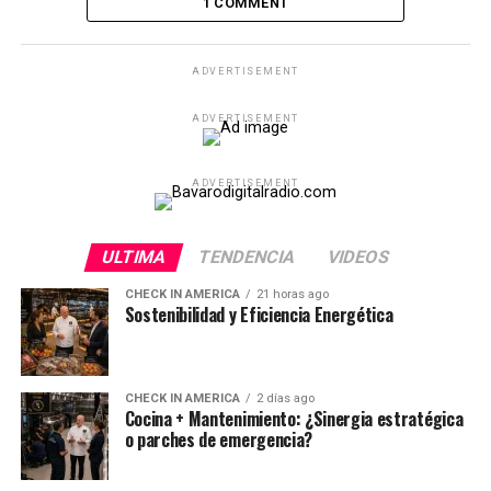
1 COMMENT
ADVERTISEMENT
ADVERTISEMENT
ADVERTISEMENT
ULTIMA
TENDENCIA
VIDEOS
CHECK IN AMERICA
21 horas ago
Sostenibilidad y Eficiencia Energética
CHECK IN AMERICA
2 días ago
Cocina + Mantenimiento: ¿Sinergia estratégica
o parches de emergencia?