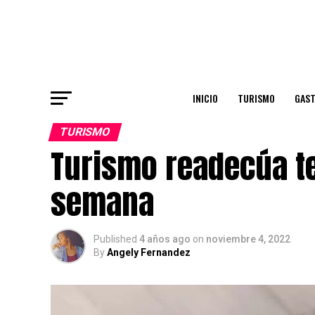
INICIO
TURISMO
GAS
TURISMO
Turismo readecúa te
semana
Published
4 años ago
on
noviembre 4, 2022
By
Angely Fernandez