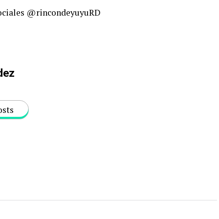
 sociales @rincondeyuyuRD
dez
osts