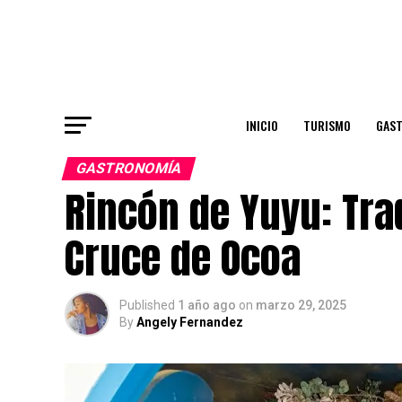
INICIO
TURISMO
GAS
GASTRONOMÍA
Rincón de Yuyu: Tra
Cruce de Ocoa
Published
1 año ago
on
marzo 29, 2025
By
Angely Fernandez