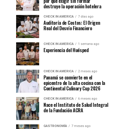
por qué exigir sin formar
destruye la operación hotelera
CHECK IN AMERICA
7 días ago
Auditoría de Costos: El Origen
Real del Desvío Financiero
CHECK IN AMERICA
1 semana ago
Experiencia del Huésped
CHECK IN AMERICA
2 meses ago
Panamá se convierte en el
epicentro de la alta cocina con la
Continental Culinary Cup 2026
CHECK IN AMERICA
6 meses ago
Nace el Instituto de Salud Integral
de la Fundación ACRA
GASTRONOMÍA
7 meses ago