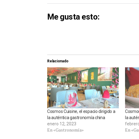
Me gusta esto:
Relacionado
Cosmos Cuisine, el espacio dirigido a
Cosmos 
la auténtica gastronomía china
la auté
enero 12, 2023
febrer
En «Gastronomía»
En «Ga