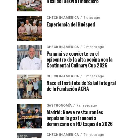
Real del Desvío Financiero
CHECK IN AMERICA
6 días ago
Experiencia del Huésped
CHECK IN AMERICA
2 meses ago
Panamá se convierte en el
epicentro de la alta cocina con la
Continental Culinary Cup 2026
CHECK IN AMERICA
6 meses ago
Nace el Instituto de Salud Integral
de la Fundación ACRA
GASTRONOMÍA
7 meses ago
Madrid: Nueve restaurantes
impulsan la gastronomía
dominicana en RD Exquisita 2026
CHECK IN AMERICA
7 meses ago