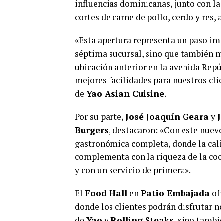
influencias dominicanas, junto con l
cortes de carne de pollo, cerdo y re
«Esta apertura representa un paso im
séptima sucursal, sino que también 
ubicación anterior en la avenida Rep
mejores facilidades para nuestros cli
de
Yao Asian Cuisine
.
Por su parte,
José Joaquín Geara
y
Burgers
, destacaron: «Con este nue
gastronómica completa, donde la cal
complementa con la riqueza de la co
y con un servicio de primera».
El
Food Hall
en
Patio Embajada
of
donde los clientes podrán disfrutar n
de
Yao
y
Rolling Steaks
, sino tamb