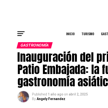
INICIO
TURISMO
GAS
GASTRONOMÍA
Inauguración del pr
Patio Embajada: la f
gastronomía asiáti
Published
1 año ago
on
abril 2, 2025
By
Angely Fernandez