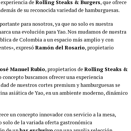
a experiencia de
Rolling Steaks & Burgers
, que ofrece
s, además de su reconocida variedad de hamburguesas.
portante para nosotros, ya que no solo es nuestra
marca una evolución para Yao. Nos mudamos de nuestra
ública de Colombia a un espacio más amplio y con
entes», expresó
Ramón del Rosario
, propietario
José Manuel Rubio
, propietarios de
Rolling Steaks &
vo concepto buscamos ofrecer una experiencia
idad de nuestros cortes premium y hamburguesas se
cina asiática de Yao, en un ambiente moderno, dinámico
rece un concepto innovador con servicio a la mesa,
o solo de la variada oferta gastronómica
ién de un
bar exclusivo
con una amplia selección