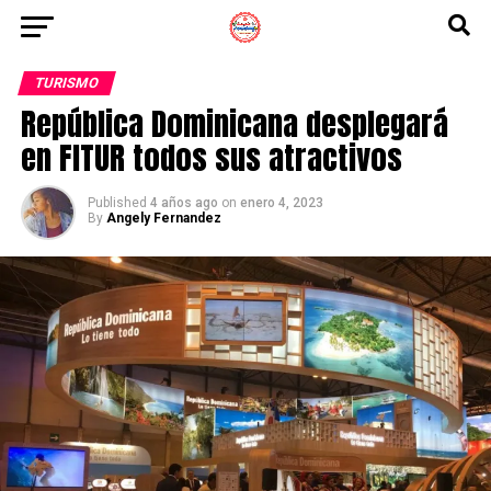
TURISMO
República Dominicana desplegará
en FITUR todos sus atractivos
Published
4 años ago
on
enero 4, 2023
By
Angely Fernandez