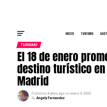
INICIO
TURISMO
GAS
TURISMO
El 18 de enero pro
destino turístico en
Madrid
Published
4 años ago
on
enero 4, 2023
By
Angely Fernandez