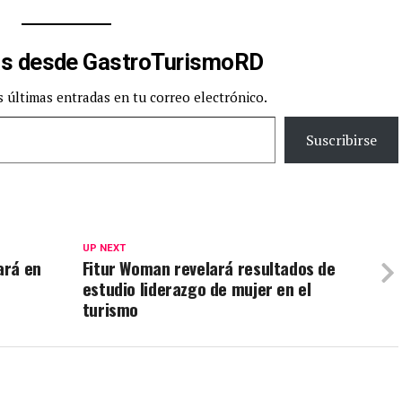
2024), a celebrarse en Madrid,…
s desde GastroTurismoRD
s últimas entradas en tu correo electrónico.
Suscribirse
UP NEXT
ará en
Fitur Woman revelará resultados de
estudio liderazgo de mujer en el
turismo