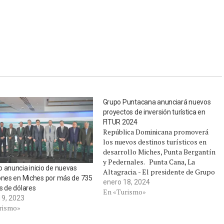
Grupo Puntacana anunciará nuevos
proyectos de inversión turística en
FITUR 2024
República Dominicana promoverá
los nuevos destinos turísticos en
desarrollo Miches, Punta Bergantín
y Pedernales. Punta Cana, La
 anuncia inicio de nuevas
Altagracia. - El presidente de Grupo
ones en Miches por más de 735
Puntacana, Frank Elías Rainieri,
enero 18, 2024
s de dólares
anunció la participación del grupo
En «Turismo»
19, 2023
empresarial y sus marcas en la
rismo»
cuadragésima cuarta Feria
Internacional de Turismo (FITUR