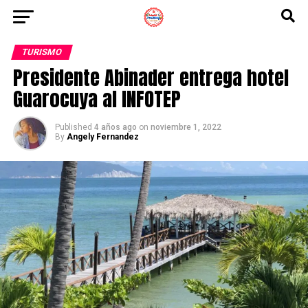
TURISMO
Presidente Abinader entrega hotel
Guarocuya al INFOTEP
Published
4 años ago
on
noviembre 1, 2022
By
Angely Fernandez