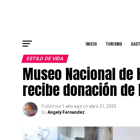
INICIO
TURISMO
GAS
ESTILO DE VIDA
Museo Nacional de H
recibe donación de
Published
1 año ago
on
abril 21, 2025
By
Angely Fernandez