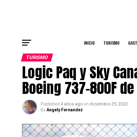
INICIO
TURISMO
GAS
TURISMO
Logic Paq y Sky Can
Boeing 737-800F de
Published
4 años ago
on
diciembre 29, 2022
By
Angely Fernandez