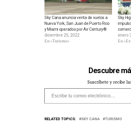
Sky Cana anuncia venta de vuelos a
Sky Hig
Nueva York, San Juan de Puerto Rico
impulso
y Miami operados por Air Century®
comerci
diciembre 25, 2022
enero 
En «Turismo»
En «Est
Descubre má
Suscríbete y recibe la
Escribe tu correo electrónico…
RELATED TOPICS:
SKY CANA
TURISMO