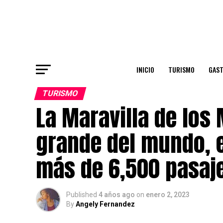
INICIO
TURISMO
GAS
TURISMO
La Maravilla de los
grande del mundo, e
más de 6,500 pasaj
Published
4 años ago
on
enero 2, 2023
By
Angely Fernandez