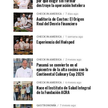
por qué exigir sin formar
destruye la operación hotelera
CHECK IN AMERICA
7 días ago
Auditoría de Costos: El Origen
Real del Desvío Financiero
CHECK IN AMERICA
1 semana ago
Experiencia del Huésped
CHECK IN AMERICA
2 meses ago
Panamá se convierte en el
epicentro de la alta cocina con la
Continental Culinary Cup 2026
CHECK IN AMERICA
6 meses ago
Nace el Instituto de Salud Integral
de la Fundación ACRA
GASTRONOMÍA
7 meses ago