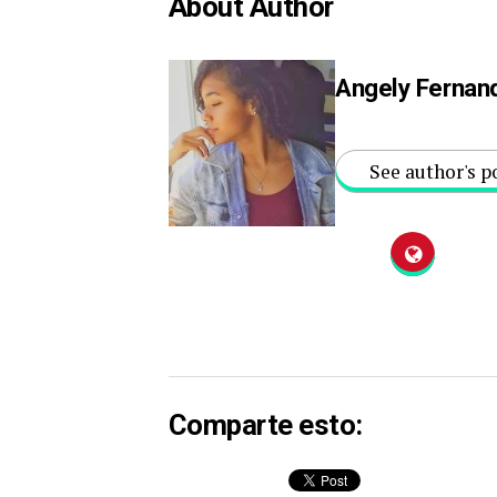
About Author
Angely Fernan
See author's p
Comparte esto: