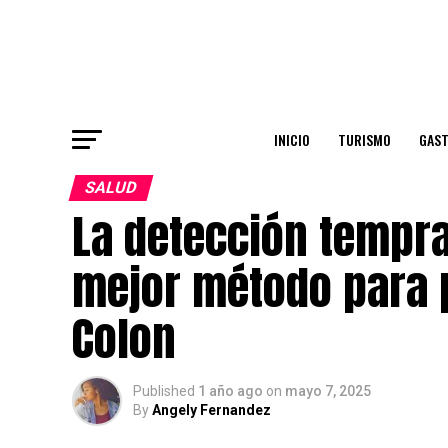
INICIO
TURISMO
GAS
SALUD
La detección tempra
mejor método para p
Colon
Published
1 año ago
on
mayo 7, 2025
By
Angely Fernandez