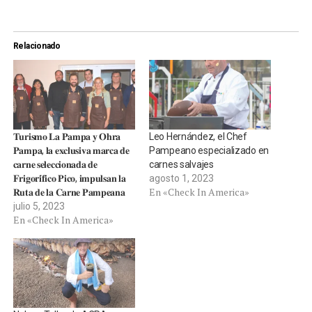
Relacionado
𝐓𝐮𝐫𝐢𝐬𝐦𝐨 𝐋𝐚 𝐏𝐚𝐦𝐩𝐚 𝐲 𝐎𝐡𝐫𝐚
Leo Hernández, el Chef
𝐏𝐚𝐦𝐩𝐚, 𝐥𝐚 𝐞𝐱𝐜𝐥𝐮𝐬𝐢𝐯𝐚 𝐦𝐚𝐫𝐜𝐚 𝐝𝐞
Pampeano especializado en
𝐜𝐚𝐫𝐧𝐞 𝐬𝐞𝐥𝐞𝐜𝐜𝐢𝐨𝐧𝐚𝐝𝐚 𝐝𝐞
carnes salvajes
𝐅𝐫𝐢𝐠𝐨𝐫𝐢́𝐟𝐢𝐜𝐨 𝐏𝐢𝐜𝐨, 𝐢𝐦𝐩𝐮𝐥𝐬𝐚𝐧 𝐥𝐚
agosto 1, 2023
En «Check In America»
𝐑𝐮𝐭𝐚 𝐝𝐞 𝐥𝐚 𝐂𝐚𝐫𝐧𝐞 𝐏𝐚𝐦𝐩𝐞𝐚𝐧𝐚
julio 5, 2023
En «Check In America»