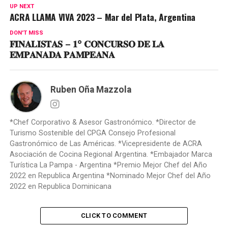
UP NEXT
ACRA LLAMA VIVA 2023 – Mar del Plata, Argentina
DON'T MISS
𝐅𝐈𝐍𝐀𝐋𝐈𝐒𝐓𝐀𝐒 – 𝟏° 𝐂𝐎𝐍𝐂𝐔𝐑𝐒𝐎 𝐃𝐄 𝐋𝐀
𝐄𝐌𝐏𝐀𝐍𝐀𝐃𝐀 𝐏𝐀𝐌𝐏𝐄𝐀𝐍𝐀
Ruben Oña Mazzola
*Chef Corporativo & Asesor Gastronómico. *Director de
Turismo Sostenible del CPGA Consejo Profesional
Gastronómico de Las Américas. *Vicepresidente de ACRA
Asociación de Cocina Regional Argentina. *Embajador Marca
Turística La Pampa - Argentina *Premio Mejor Chef del Año
2022 en Republica Argentina *Nominado Mejor Chef del Año
2022 en Republica Dominicana
CLICK TO COMMENT