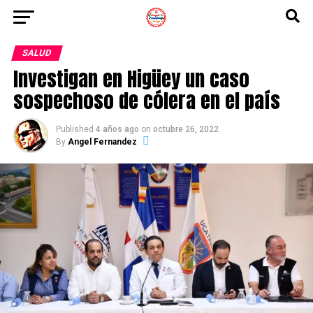
SALUD
Investigan en Higüey un caso
sospechoso de cólera en el país
Published
4 años ago
on
octubre 26, 2022
By
Angel Fernandez