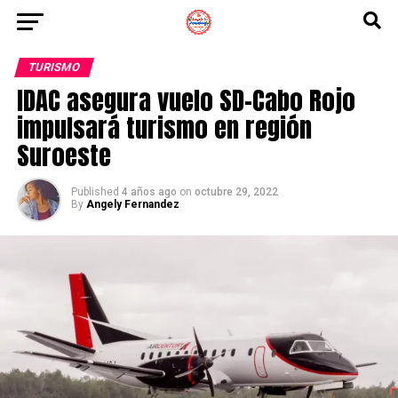
TURISMO
IDAC asegura vuelo SD-Cabo Rojo
impulsará turismo en región
Suroeste
Published
4 años ago
on
octubre 29, 2022
By
Angely Fernandez