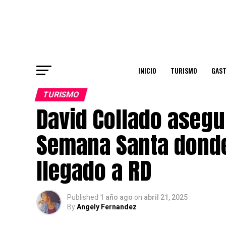
INICIO
TURISMO
GAS
TURISMO
David Collado asegu
Semana Santa donde
llegado a RD
Published
1 año ago
on
abril 21, 2025
By
Angely Fernandez