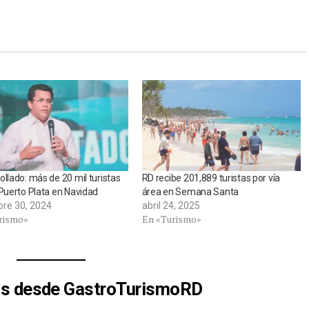
ollado: más de 20 mil turistas
RD recibe 201,889 turistas por vía
 Puerto Plata en Navidad
área en Semana Santa
bre 30, 2024
abril 24, 2025
rismo»
En «Turismo»
s desde GastroTurismoRD