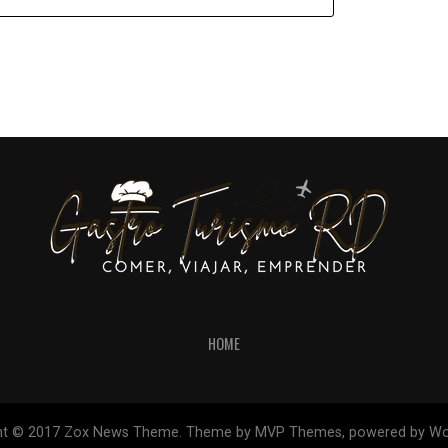
HOME
ht © 2017 Zox News Theme. Theme by MVP Themes, powered by Wo