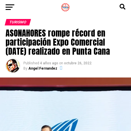
TURISMO
ASONAHORES rompe récord en
participación Expo Comercial
(DATE) realizado en Punta Cana
Published
4 años ago
on
octubre 26, 2022
By
Angel Fernandez