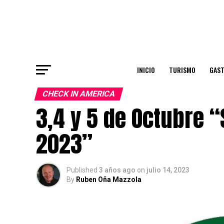
INICIO
TURISMO
GAS
CHECK IN AMERICA
3,4 y 5 de Octubre 
2023”
Published
3 años ago
on
julio 14, 2023
By
Ruben Oña Mazzola