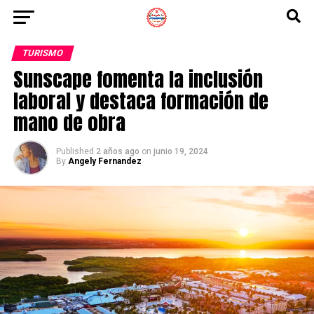
TURISMO
Sunscape fomenta la inclusión
laboral y destaca formación de
mano de obra
Published
2 años ago
on
junio 19, 2024
By
Angely Fernandez