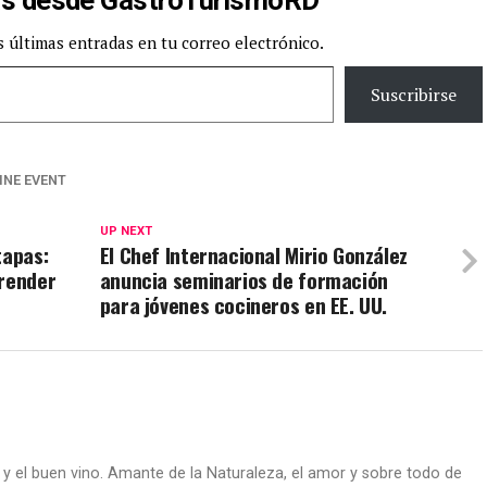
s desde GastroTurismoRD
s últimas entradas en tu correo electrónico.
Suscribirse
INE EVENT
UP NEXT
tapas:
El Chef Internacional Mirio González
prender
anuncia seminarios de formación
para jóvenes cocineros en EE. UU.
s y el buen vino. Amante de la Naturaleza, el amor y sobre todo de