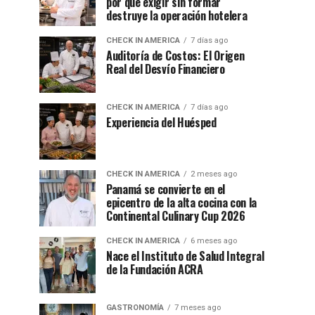
por qué exigir sin formar
destruye la operación hotelera
CHECK IN AMERICA
7 días ago
Auditoría de Costos: El Origen
Real del Desvío Financiero
CHECK IN AMERICA
7 días ago
Experiencia del Huésped
CHECK IN AMERICA
2 meses ago
Panamá se convierte en el
epicentro de la alta cocina con la
Continental Culinary Cup 2026
CHECK IN AMERICA
6 meses ago
Nace el Instituto de Salud Integral
de la Fundación ACRA
GASTRONOMÍA
7 meses ago