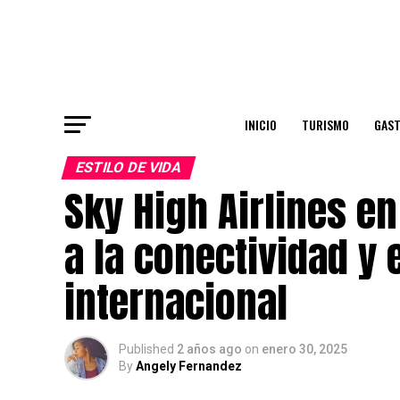
INICIO
TURISMO
GAS
ESTILO DE VIDA
Sky High Airlines e
a la conectividad y 
internacional
Published
2 años ago
on
enero 30, 2025
By
Angely Fernandez