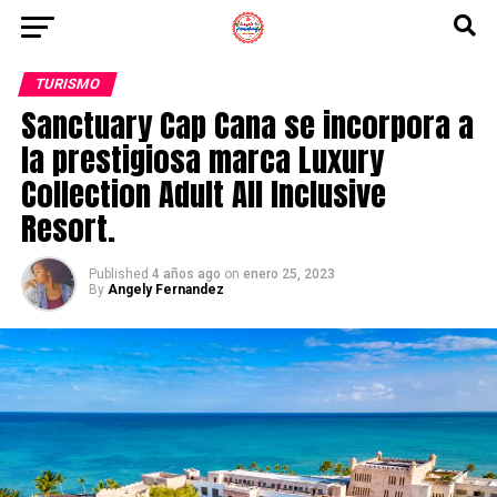
TURISMO
Sanctuary Cap Cana se incorpora a
la prestigiosa marca Luxury
Collection Adult All Inclusive
Resort.
Published
4 años ago
on
enero 25, 2023
By
Angely Fernandez