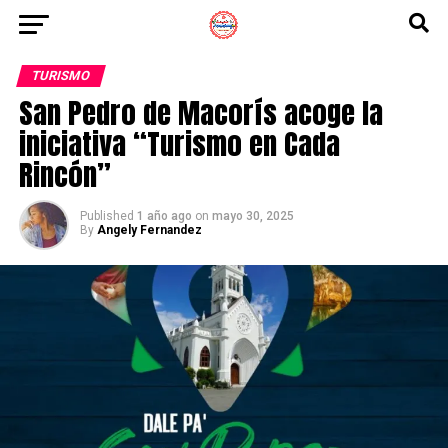
TURISMO
San Pedro de Macorís acoge la
iniciativa “Turismo en Cada
Rincón”
Published
1 año ago
on
mayo 30, 2025
By
Angely Fernandez