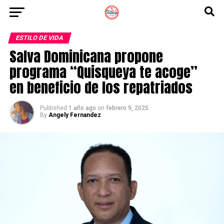
ESTILO DE VIDA
Salva Dominicana propone
programa “Quisqueya te acoge”
en beneficio de los repatriados
Published
1 año ago
on
febrero 9, 2025
By
Angely Fernandez