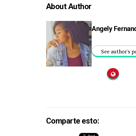
About Author
Angely Fernan
See author's p
Comparte esto: