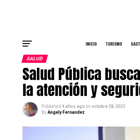
INICIO
TURISMO
GAS
SALUD
Salud Pública busca
la atención y segur
Published
4 años ago
on
octubre 28, 2022
By
Angely Fernandez