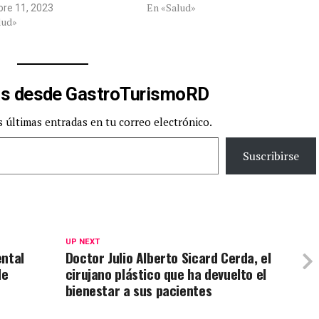
En «Salud»
bre 11, 2023
lud»
s desde GastroTurismoRD
s últimas entradas en tu correo electrónico.
Suscribirse
UP NEXT
ental
Doctor Julio Alberto Sicard Cerda, el
de
cirujano plástico que ha devuelto el
bienestar a sus pacientes