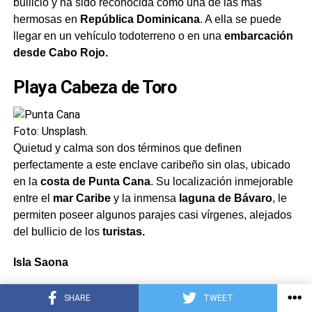
bullicio y ha sido reconocida como una de las más
hermosas en
República Dominicana
. A ella se puede
llegar en un vehículo todoterreno o en una
embarcación
desde Cabo Rojo.
Playa Cabeza de Toro
Foto: Unsplash.
Quietud y calma son dos términos que definen
perfectamente a este enclave caribeño sin olas, ubicado
en la
costa de Punta Cana
. Su localización inmejorable
entre el
mar Caribe
y la inmensa
laguna de Bávaro
, le
permiten poseer algunos parajes casi vírgenes, alejados
del bullicio de los
turistas.
Isla Saona
SHARE
TWEET
Foto:Fabio Montalbo/Flickr.