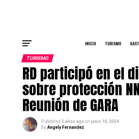
INICIO
TURISMO
GAS
TURISMO
RD participó en el d
sobre protección NN
Reunión de GARA
Published
2 años ago
on
junio 16, 2024
By
Angely Fernandez