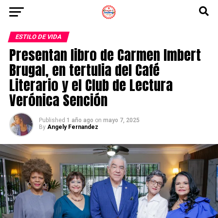
ESTILO DE VIDA
Presentan libro de Carmen Imbert
Brugal, en tertulia del Café
Literario y el Club de Lectura
Verónica Sención
Published
1 año ago
on
mayo 7, 2025
By
Angely Fernandez